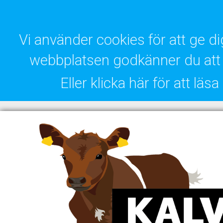
Vi använder cookies för att ge 
webbplatsen godkänner du att 
Eller klicka här för att lä