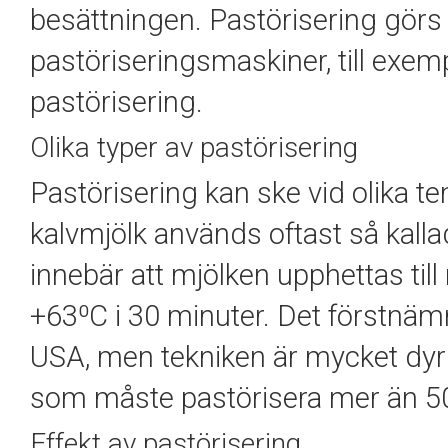
besättningen.
Pastörisering görs
pastöriseringsmaskiner, till exe
pastörisering.
Olika typer av pastörisering
Pastörisering kan ske vid olika te
kalvmjölk används oftast så kall
innebär att mjölken upphettas til
+63
⁰
C i 30 minuter. Det förstnäm
USA, men tekniken är mycket dyr o
som måste pastörisera mer än 500
Effekt av pastörisering