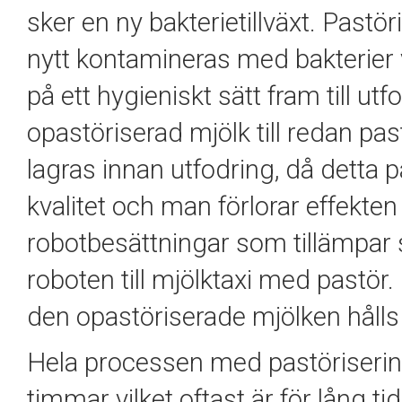
sker en ny bakterietillväxt.
Pastöri
nytt kontamineras med bakterier 
på ett hygieniskt
sätt fram till ut
opastöriserad mjölk till redan
pas
lagras innan utfodring, då detta p
kvalitet och man förlorar effekten 
robotbesättningar som tillämpar 
roboten till mjölktaxi med
pastör
.
den opastöriserade mjölken hålls 
Hela processen med p
astöriseri
timmar vilket oftast är för lång t