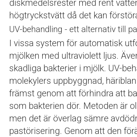
diskmedelsrester med rent vatte
högtryckstvätt då det kan förstör
UV-behandling - ett alternativ till p
I vissa system för automatisk
utf
mjölken
med ultraviolett ljus
. Äve
skadliga bakterier i mjölk.
UV-beh
molekylers uppbyggnad, häriblan
främst genom att förhindra att b
som bakterien dör.
Metoden är olik
men det är
överlag sämre avdödn
pastörisering.
Genom att den förä