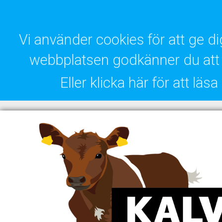
Vi använder cookies för att ge 
webbplatsen godkänner du att 
Eller klicka här för att lä