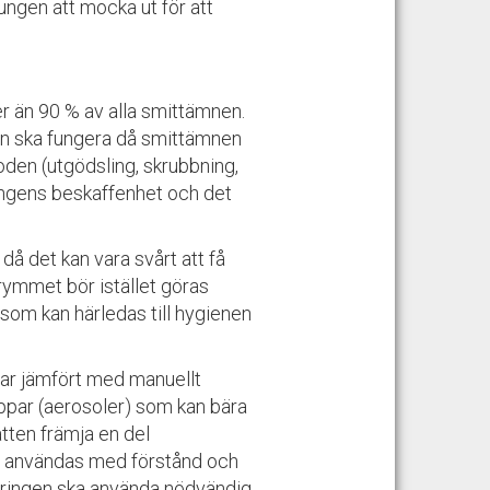
ungen att mocka ut för att
r än 90 % av alla smittämnen.
ion ska fungera då smittämnen
den (utgödsling, skrubbning,
ningens beskaffenhet och det
å det kan vara svårt att få
trymmet bör istället göras
som kan härledas till hygienen
tar jämfört med manuellt
ppar (aerosoler) som kan bära
ten främja en del
r användas med förstånd och
engöringen ska använda nödvändig