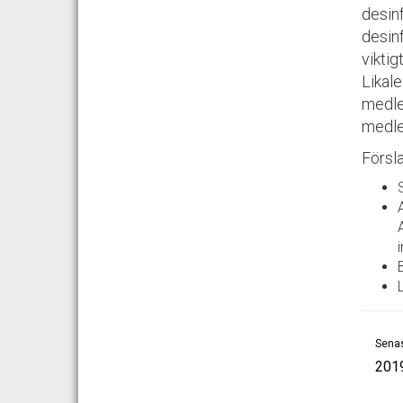
desin
desin
viktig
Likale
medlet
medle
Försla
Senas
201