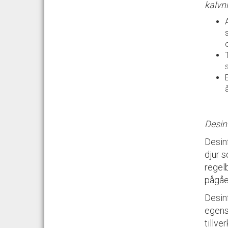
kalvn
Desin
Desinf
djur 
regel
pågåe
Desin
egensk
tillve