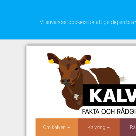
Vi använder cookies för att ge dig en b
Om kalven
Kalvning
Rå