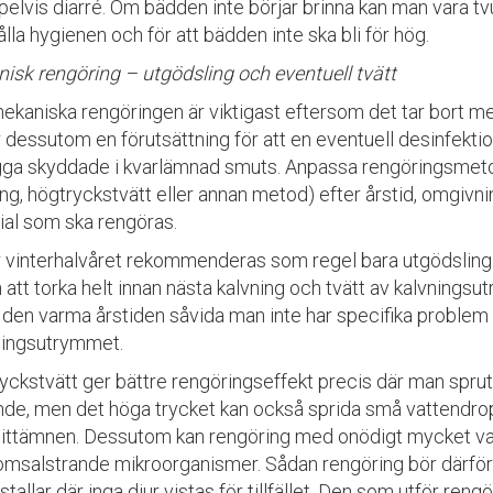
elvis diarré. Om bädden inte börjar brinna kan man vara tv
lla hygienen och för att bädden inte ska bli för hög.
isk rengöring – utgödsling och eventuell tvätt
ekaniska rengöringen är viktigast eftersom det tar bort me
r dessutom en förutsättning för att en eventuell desinfekt
igga skyddade i kvarlämnad smuts. Anpassa rengöringsmeto
ing, högtryckstvätt eller annan metod) efter årstid, omgiv
ial som ska rengöras.
 vinterhalvåret rekommenderas som regel bara utgödsling d
att torka helt innan nästa kalvning och tvätt av kalvningsu
 den varma årstiden såvida man inte har specifika problem 
vningsutrymmet.
yckstvätt ger bättre rengöringseffekt precis där man spru
nde, men det höga trycket kan också sprida små vattendro
ittämnen. Dessutom kan rengöring med onödigt mycket vat
omsalstrande mikroorganismer. Sådan rengöring bör därfö
 stallar där inga djur vistas för tillfället. Den som utför r