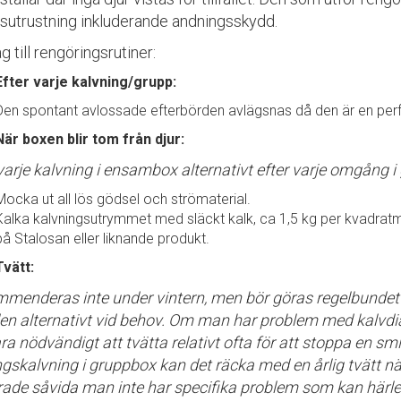
sutrustning inkluderande andningsskydd.
g till rengöringsrutiner:
Efter varje kalvning/grupp:
Den spontant avlossade efterbörden avlägsnas då den är en perfe
När boxen blir tom från djur:
 varje kalvning i ensambox alternativt efter varje omgång 
Mocka ut all lös gödsel och strömaterial.
Kalka kalvningsutrymmet med släckt kalk, ca 1,5 kg per kvadratme
på Stalosan eller liknande produkt.
Tvätt:
menderas inte under vintern, men bör göras regelbunde
den alternativt vid behov. Om man har problem med kalvdia
ara nödvändigt att tvätta relativt ofta för att stoppa en sm
gskalvning i gruppbox kan det räcka med en årlig tvätt nä
rade såvida man inte har specifika problem som kan härled