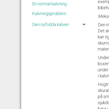
exemp
En normal kalvning
bibehå
Kalvningsproblem
Mekan
keyboard_arrow_down
Den nyfödda kalven
Den m
Det ä
kan l
skurn
mater
Under
boxen 
under
i kal
Högtr
skura
på sm
sjukd
bara i