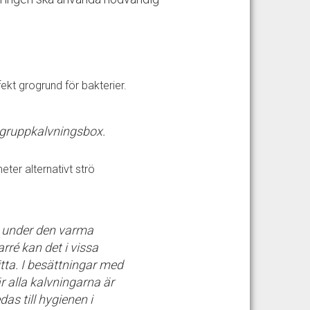
kt grogrund för bakterier.
i gruppkalvningsbox.
ter alternativt strö
t under den varma
rré kan det i vissa
itta. I besättningar med
r alla kalvningarna är
as till hygienen i