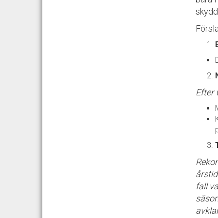
skydd
Försla
Efter
Rekom
årsti
fall v
säson
avkla