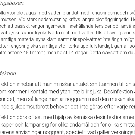
ingsboxen.
Alla ytor blötläggs med vatten blandat med rengöringsmedel i två t
smutsen. Vid stark nedsmutsning krävs längre blötläggningstid. He
och ett basiskt rengöringsmedel innehållande tensider bör anvä
Tvätta/skura/högtryckstvätta rent med vatten tills all synlig smuts
samtliga material syns klart, samt när spolvattnet inte är grumligt 
Efter rengöring ska samtliga ytor torka upp fullständigt, gärna i so
åtminstone 48 timmar, men helst 14 dagar. Detta oavsett om du sk
fektion
ektion innebär att man minskar antalet smittämnen till en s
som kommer i kontakt med ytan inte blir sjuka. Desinfektion
bundet, men så länge man är noggrann med den mekaniska r
nde sjukdomsutbrott behöver det inte göras efter varje r
fektion görs oftast med hjälp av kemiska desinfektionsmed
aper och lämpar sig för olika ändamål och för olika smittä
rkarens anvisningar noggrant, speciellt vad gäller verkning