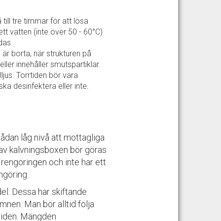
ill tre timmar för att lösa
tt vatten (inte över 50 - 60°C)
ndas.
 är borta, när strukturen på
eller innehåller smutspartiklar.
lljus. Torrtiden bör vara
a desinfektera eller inte.
ådan låg nivå att mottagliga
 av kalvningsboxen bör göras
engöringen och inte har ett
engöring.
el. Dessa har skiftande
mnen. Man bör alltid följa
stiden. Mängden