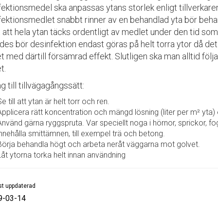
fektionsmedel ska anpassas ytans storlek enligt tillverkar
fektionsmedlet snabbt rinner av en behandlad yta bör behan
t att hela ytan täcks ordentligt av medlet under den tid so
des bör desinfektion endast göras på helt torra ytor då de
 med därtill försämrad effekt. Slutligen ska man alltid föl
t.
g till tillvägagångssätt:
Se till att ytan är helt torr och ren.
Applicera rätt koncentration och mängd lösning (liter per m² yta) en
Använd gärna ryggspruta. Var speciellt noga i hörnor, sprickor, 
innehålla smittämnen, till exempel trä och betong.
Börja behandla högt och arbeta neråt väggarna mot golvet.
Låt ytorna torka helt innan användning
t uppdaterad
9-03-14