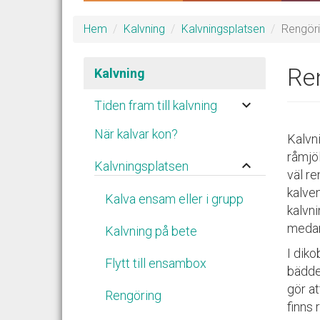
Hem
Kalvning
Kalvningsplatsen
Rengör
Re
Kalvning
keyboard_arrow_down
Tiden fram till kalvning
När kalvar kon?
Kalvni
råmjöl
keyboard_arrow_up
Kalvningsplatsen
väl re
kalven
Kalva ensam eller i grupp
kalvni
medan
Kalvning på bete
I dik
Flytt till ensambox
bädde
gör a
Rengöring
finns 