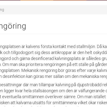
ing
ngöring
ngsplatsen är kalvens första kontakt med stallmiljön. Då kal
k och tillgodogjort sig dess antikroppar är den helt oskydd
ngjord och gärna desinficerad kalvningsplats är således gru
. Om man ska prioritera rengöringen på ett ställe på gårde
ngsplatsen. Mekanisk rengöring bör göras efter varje kalvni
 desinfektion kan göras mer sällan om den mekaniska reng
obesättningar där man tillämpar kalvning på djupströbädd 
n ligger kvar hela stallsäsongen om den är välfungerande o
tt eventuella smittämnen överlever sämre. Om man istället 
risken att kalvarna utsätts för smittämnena vilket ökar risken