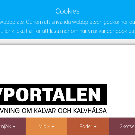
Cookies
ra webbplats. Genom att använda webbplatsen godkänner du 
Eller klicka här för att läsa mer om hur vi använder cookies.
mjölk
Mjölk
Foder
Skötse