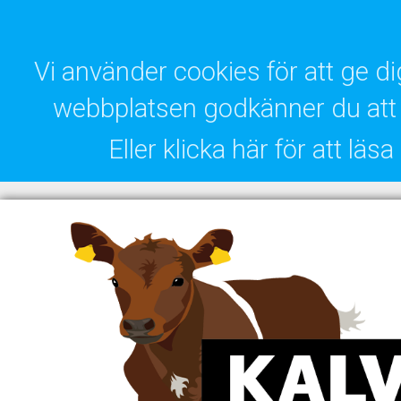
Vi använder cookies för att ge 
webbplatsen godkänner du att 
Eller klicka här för att lä