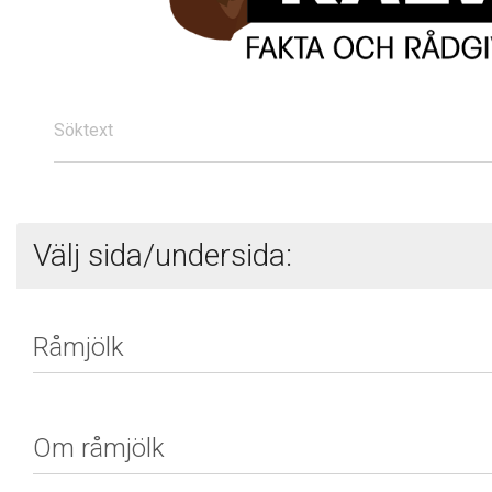
Söktext
Välj sida/undersida: