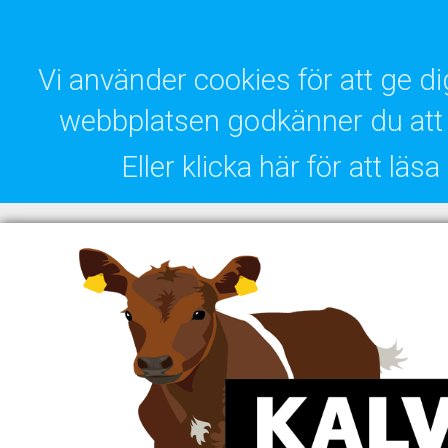
Vi använder cookies för att ge 
webbplatsen godkänner du att 
Eller klicka här för att lä