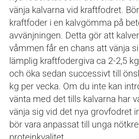
vänja kalvarna vid kraftfodret. Bö
kraftfoder i en kalvgömma på bet
avvänjningen. Detta gör att kalven 
våmmen får en chans att vänja sig 
lämplig kraftfodergiva ca 2-2,5 kg
och öka sedan successivt till öns
kg per vecka. Om du inte kan intr
vänta med det tills kalvarna har va
vänja sig vid det nya grovfodret i
bör vara anpassat till unga nötkre
proteinkvalitet.