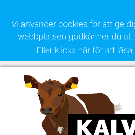
Vi använder cookies för att ge 
webbplatsen godkänner du att 
Eller klicka här för att lä