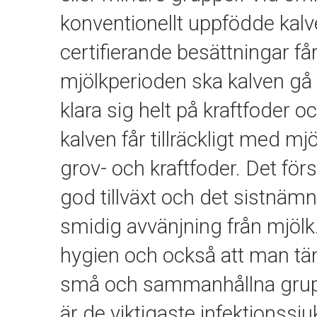
konventionellt uppfödde kal
certifierande besättningar får 
mjölkperioden ska kalven gå fr
klara sig helt på kraftfoder oc
kalven får tillräckligt med m
grov- och kraftfoder. Det förs
god tillväxt och det sistnämnd
smidig avvänjning från mjölk.
hygien och också att man tä
små och sammanhållna gruppe
är de viktigaste infektions