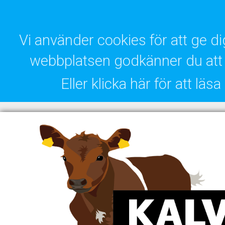
Vi använder cookies för att ge 
webbplatsen godkänner du att 
Eller klicka här för att lä