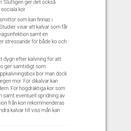
. Slutligen ger det också
 sociala kor.
 smittor som kan finnas i
tudier visar att kalvar som får
tvägsinfektion samt en
mer stressande för både ko och
 dygn efter kalvning för att
ro ger samtidigt som
gruppkalvningsbox bör man dock
egen mor. För dikalvar kan
odern. För högdräktiga kor som
n samt eventuell spridning av
ation från kon rekommenderas
dra kalvar till viss mån kan