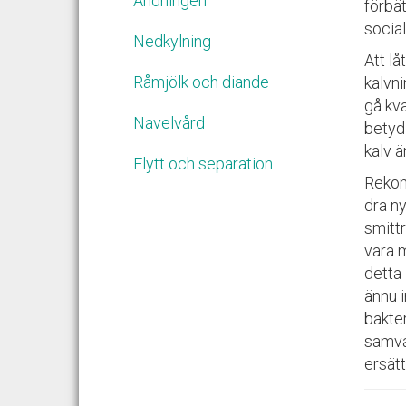
Andningen
förbät
socia
Nedkylning
Att lå
Råmjölk och diande
kalvn
gå kva
Navelvård
betyd
kalv ä
Flytt och separation
Rekomm
dra n
smitt
vara 
detta 
ännu 
bakte
samvar
ersät