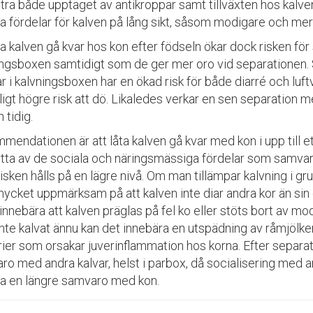
tra både upptaget av antikroppar samt tillväxten hos kalven
la fördelar för kalven på lång sikt, såsom modigare och mer
ta kalven gå kvar hos kon efter födseln ökar dock risken för
ingsboxen samtidigt som de ger mer oro vid separationen. S
r i kalvningsboxen har en ökad risk för både diarré och luf
ligt högre risk att dö. Likaledes verkar en sen separation 
n tidig.
endationen är att låta kalven gå kvar med kon i upp till ett
ytta av de sociala och näringsmässiga fördelar som samva
risken hålls på en lägre nivå. Om man tillämpar kalvning i 
mycket uppmärksam på att kalven inte diar andra kor än sin 
innebära att kalven präglas på fel ko eller stöts bort av m
inte kalvat ännu kan det innebära en utspädning av råmjölke
rier som orsakar juverinflammation hos korna. Efter separ
o med andra kalvar, helst i parbox, då socialisering med an
ta en längre samvaro med kon.