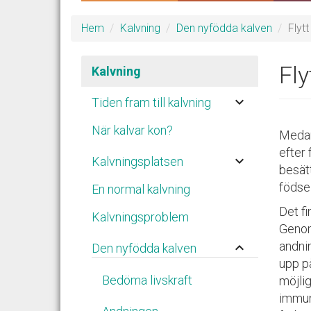
Hem
Kalvning
Den nyfödda kalven
Flyt
Fly
Kalvning
keyboard_arrow_down
Tiden fram till kalvning
När kalvar kon?
Medan 
efter 
keyboard_arrow_down
Kalvningsplatsen
besätt
födse
En normal kalvning
Det fi
Kalvningsproblem
Genom 
andnin
keyboard_arrow_up
Den nyfödda kalven
upp på
Bedöma livskraft
möjlig
immun