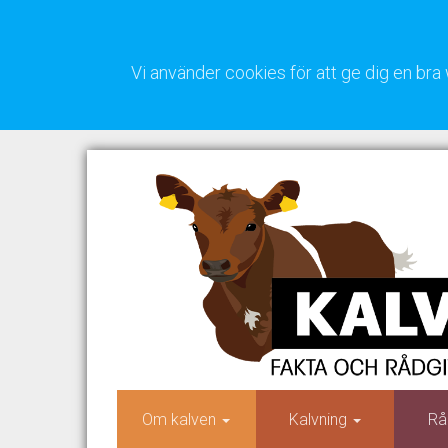
Vi använder cookies för att ge dig en b
Om kalven
Kalvning
Rå