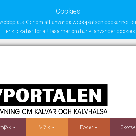
Cookies
ra webbplats. Genom att använda webbplatsen godkänner du 
Eller klicka här för att läsa mer om hur vi använder cookies.
mjölk
Mjölk
Foder
Skötse