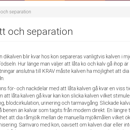
t och separation
tt och separation
dikalven blir kvar hos kon separeras vanligtvis kalven i mj
födseln. Hur länge man väljer att låta ko och kalv gå ihop är o
ningar anslutna till KRAV måste kalven ha möjlighet att dia
ln.
nns för- och nackdelar med att låta kalven gå kvar en viss t
att låta kalven gå kvar kan kon slicka kalven vilket stimuler
g, blodcirkulation, urinering och tarmavgång. Slickade kalv
 benen än kalvar som tagits från modern direkt. En längre 
het att dia råmjölk mellan de manuella mjölkmålen vilket ö
isering. Samvaro med kon, oavsett om kalven diar eller inte