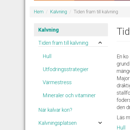
Hem
Kalvning
Tiden fram till kalvning
Tid
Kalvning
keyboard_arrow_up
Tiden fram till kalvning
Hull
En ko 
grund 
Utfodringsstrategier
mängd
Majori
Värmestress
dräkti
stallf
Mineraler och vitaminer
foder
den dr
När kalvar kon?
Läs m
keyboard_arrow_down
Kalvningsplatsen
Hull