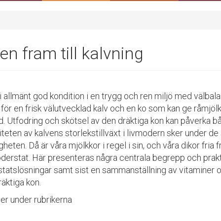
en fram till kalvning
i allmänt god kondition i en trygg och ren miljö med välbal
för en frisk välutvecklad kalv och en ko som kan ge råmjölk a
. Utfodring och skötsel av den dräktiga kon kan påverka bå
teten av kalvens storlekstillväxt i livmodern sker under de
gheten. Då är våra mjölkkor i regel i sin, och våra dikor fria 
oderstat. Här presenteras några centrala begrepp och prakt
statslösningar samt sist en sammanställning av vitaminer 
äktiga kon.
er under rubrikerna