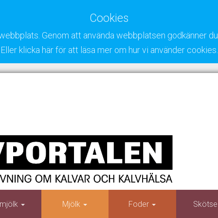
Cookies
ra webbplats. Genom att använda webbplatsen godkänner du 
Eller klicka här för att läsa mer om hur vi använder cookies.
mjölk
Mjölk
Foder
Skötse