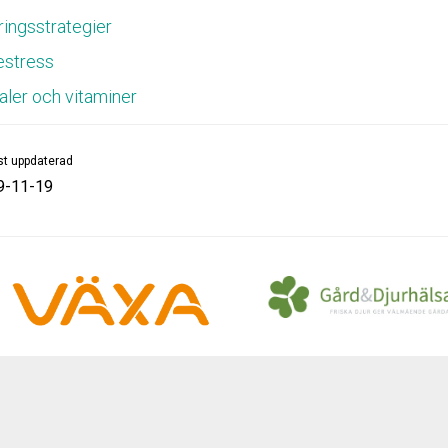
ringsstrategier
stress
aler och vitaminer
t uppdaterad
9-11-19