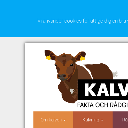
Vi använder cookies för att ge dig en b
Om kalven
Kalvning
Rå