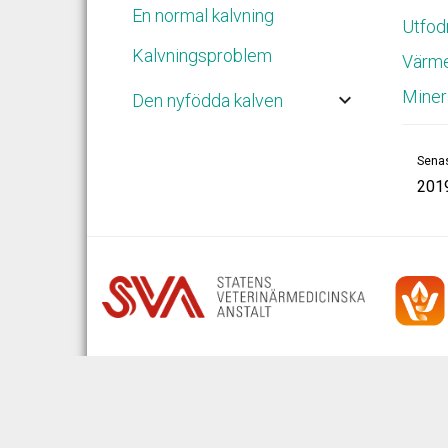
En normal kalvning
Utfod
Kalvningsproblem
Värme
Miner
keyboard_arrow_down
Den nyfödda kalven
Senas
201