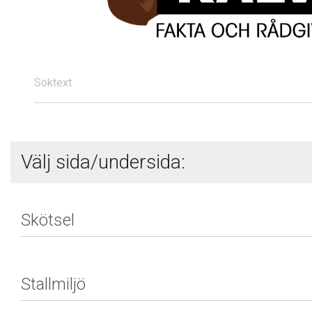
Söktext
Välj sida/undersida: