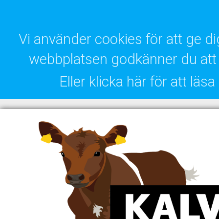
Vi använder cookies för att ge 
webbplatsen godkänner du att 
Eller klicka här för att lä