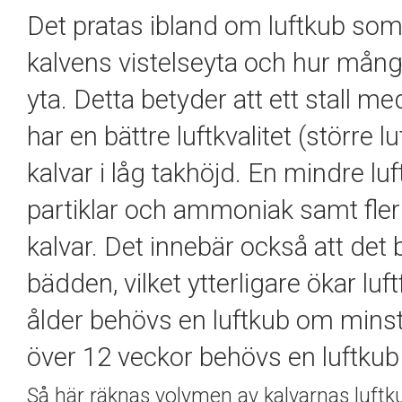
Det pratas ibland om
luftkub
som 
kalvens vistelseyta och hur mån
yta. Detta betyder att ett stall me
har en bättre luftkvalitet (större
lu
kalvar i låg takhöjd. En mindre
lu
partiklar och ammoniak samt fler s
kalvar. Det innebär också att det bl
bädden, vilket ytterligare ökar lu
ålder behövs en
luftkub
om minst 
över 12 veckor behövs en
luftkub
Så här räknas volymen av kalvarnas luftk