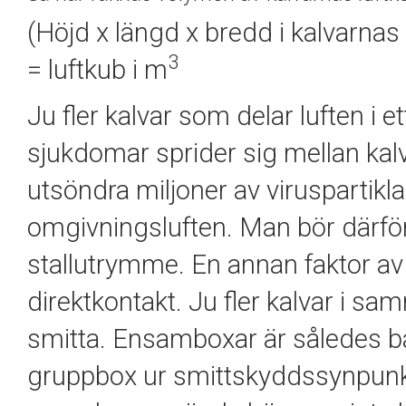
(Höjd x längd x bredd i kalvarnas 
3
=
luftkub
i m
Ju fler kalvar som delar luften i e
sjukdomar sprider sig mellan kal
utsöndra miljoner av viruspartiklar
omgivningsluften. Man bör därför
stallutrymme.
En annan faktor av
direktkontakt. Ju fler kalvar i sa
smitta. Ensamboxar är således b
gruppbox ur
smittskyddssynpun