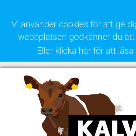
Vi använder cookies för att ge 
webbplatsen godkänner du att 
Eller klicka här för att lä