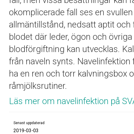
fall, men vissa besättningar kan
okomplicerade fall ses en svulle
allmäntillstånd, nedsatt aptit och 
blodet där leder, ögon och övriga
blodförgiftning kan utvecklas. Ka
från naveln synts. Navelinfektio
ha en ren och torr kalvningsbox 
råmjölksrutiner.
Läs mer om navelinfektion på SV
Senast uppdaterad
2019-03-03