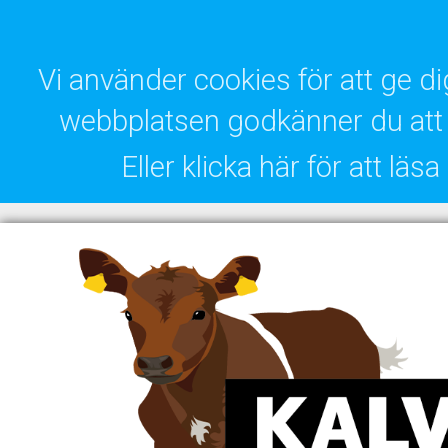
Vi använder cookies för att ge 
webbplatsen godkänner du att 
Eller klicka här för att lä